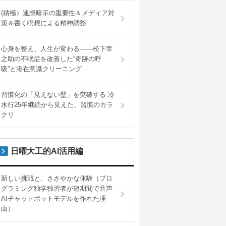
(積極）連想暗示の重要性＆メディア対
策＆書く瞑想による精神調整
心身を整え、人生が変わる――松下幸
之助の不眠症を改善した“奇跡の呼
吸”と潜在意識クリーニング
習慣化の「見えない壁」を突破する 冷
水行25年継続から見えた、習慣のカラ
クリ
日曜大工的AI活用編
新しい挑戦と、ささやかな体験（プロ
グラミング独学独習者が短期間で音声
AIチャットボットモデルを作れた理
由）