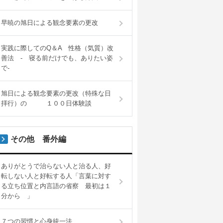
早暁の旭日による観念要素の更改
実践に際してのQ＆A 性格（気質）改
善法 - 寝る前だけでも、ありたい姿
で-
旭日による観念要素の更改（特殊な日
拝行）の １００日体験談
その他 番外編
ありがとうで治らない人と治る人、好
転しない人と好転する人「言葉に対す
る立ち位置と内言語の省察 最初は１
分から 」
７つの習慣と心身統一法