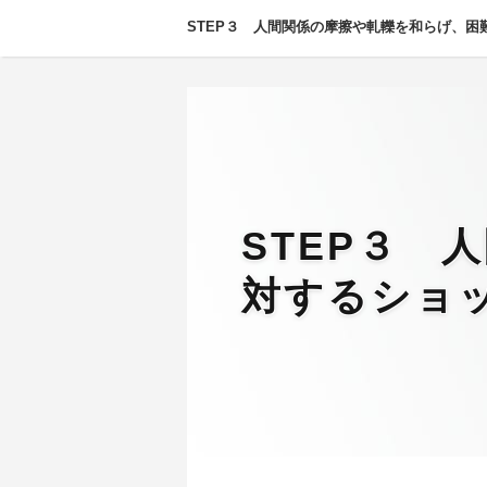
STEP３ 人間関係の摩擦や軋轢を和らげ、
STEP３ 
対するショ