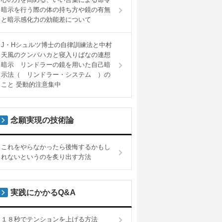
暗示を行う際の体の持ち方や鏡の有無
と暗示感化力の効能差について
J・Hシュルツ博士の自律訓練法と中村
天風のクンバハカと寝入りばなの連想
暗示 リンドラーの鏡を用いた自己暗
示法（ リンドラー・システム ）の
こと 受動的注意集中
念願実現の技術論
これをやらなかったら後悔するかもし
れないというのを炙り出す方法
実践にかかるQ&A
１８秒でテンションを上げる方法