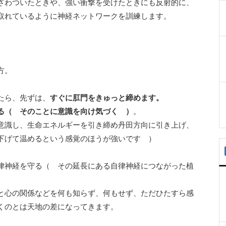
ざわついたときや、強い衝撃を受けたときにも反射的に、
取れているように神経ネットワークを訓練します。
方。
たら、先ずは、
すぐに肛門をきゅっと締めます。
る（ そのことに意識を向け気づく ）
。
意識し、生命エネルギーを引き締め丹田方向に引き上げ、
下げて温めるという感覚のほうが強いです ）
律神経を守る（ その延長にある自律神経につながった植
と心の関係などを何も知らず、何もせず、ただひたすら感
くのとは天地の差になってきます。