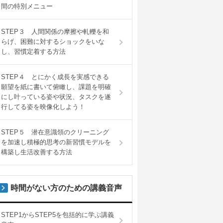
間の特別メニュー
STEP３ 人間関係の摩擦や軋轢を和
らげ、困難に対するショックをいな
し、習慣定着する方法
STEP４ とにかく成長を実感できる
願望を紙に書いて俯瞰し、課題を明確
にし叶っている姿や状況、タスクを遂
行してる姿を映像化しよう！
STEP５ 潜在意識領のクリーニング
を加速し積極的思考の新習慣モデルを
構築し生活改善する方法
時間がない方のための講義音声
STEP1からSTEP5を包括的に学ぶ講義