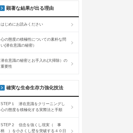
顕著な結果が出る理由
はじめにお読みください
心の態度の積極性についての素朴な問
い(潜在意識の秘密）
潜在意識の秘密とお手入れ(大掃除）の
重要性
確実な生命生存力強化技法
STEP１ 潜在意識をクリーニングし
心の態度を積極化する実際法と手順
STEP２ 信念を強くし現実（ 事
柄 ）を小さくし壁を突破する４０日