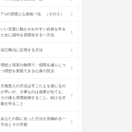
7つの習慣と心身統一法 （その２）
いい言葉に動かされやすい自身を作る
ために誦句を習慣化する一方法
自己陶冶に応用する方法
理想と現実の狭間で：煩悶を減らしつ
つ理想を実践できる心身の技法
天風哲人の方法は手ごたえを感じるの
が早いが、大事なのは成果が出ても、
その後も習慣統御すること。続ける才
能を作ること
あなたの肌に合った方法を見極める一
方法とその手順