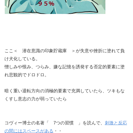
ここ＜ 潜在意識の印象貯蔵庫 ＞が失意や挫折に塗れて負
け犬化している。
憎しみや恨み、つらみ、嫌な記憶を誘発する否定的要素に塗
れ悲観的でドロドロ。
暗く重い退転方向の消極的要素で充満していたら、ツキもな
くすし意志の力が弱っていたら
コヴィー博士の名著「 7つの習慣 」を読んで、
刺激と反応
の間にはスペースがある
・・