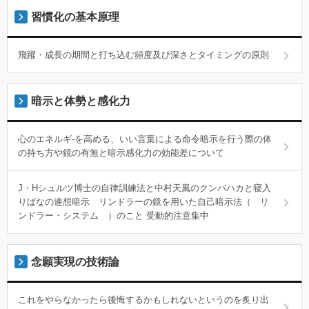
習慣化の基本原理
飛躍・成長の期間と打ち込む頻度及び深さとタイミングの原則
暗示と体勢と感化力
心のエネルギ-を高める、いい言葉による命令暗示を行う際の体
の持ち方や鏡の有無と暗示感化力の効能差について
J・Hシュルツ博士の自律訓練法と中村天風のクンバハカと寝入
りばなの連想暗示 リンドラーの鏡を用いた自己暗示法（ リ
ンドラー・システム ）のこと 受動的注意集中
念願実現の技術論
これをやらなかったら後悔するかもしれないというのを炙り出