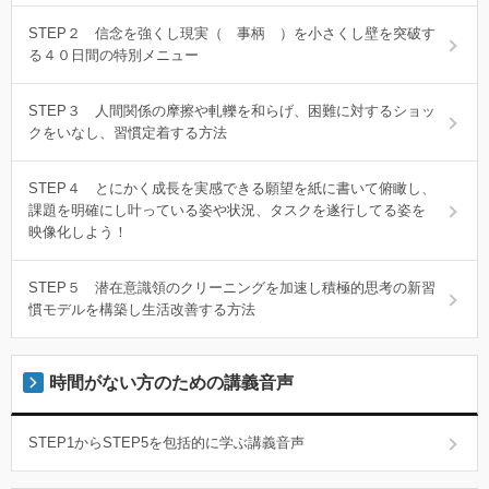
STEP２ 信念を強くし現実（ 事柄 ）を小さくし壁を突破す
る４０日間の特別メニュー
STEP３ 人間関係の摩擦や軋轢を和らげ、困難に対するショッ
クをいなし、習慣定着する方法
STEP４ とにかく成長を実感できる願望を紙に書いて俯瞰し、
課題を明確にし叶っている姿や状況、タスクを遂行してる姿を
映像化しよう！
STEP５ 潜在意識領のクリーニングを加速し積極的思考の新習
慣モデルを構築し生活改善する方法
時間がない方のための講義音声
STEP1からSTEP5を包括的に学ぶ講義音声