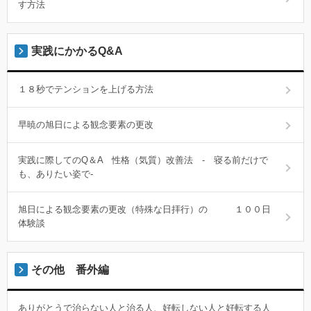
す方法
実践にかかるQ&A
１８秒でテンションを上げる方法
早暁の旭日による観念要素の更改
実践に際してのQ＆A 性格（気質）改善法 - 寝る前だけで
も、ありたい姿で-
旭日による観念要素の更改（特殊な日拝行）の １００日
体験談
その他 番外編
ありがとうで治らない人と治る人、好転しない人と好転する人